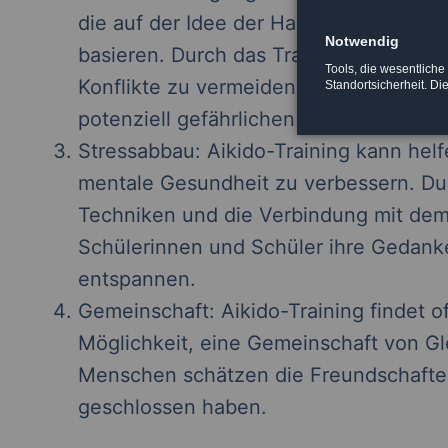
die auf der Idee der Harmonie und de
Notwendig
basieren. Durch das Training lernen di
Tools, die wesentliche
Konflikte zu vermeiden oder zu deeskal
Standortsicherheit. Di
potenziell gefährlichen Situation zu ve
Stressabbau: Aikido-Training kann hel
mentale Gesundheit zu verbessern. Dur
Techniken und die Verbindung mit dem
Schülerinnen und Schüler ihre Gedank
entspannen.
Gemeinschaft: Aikido-Training findet of
Möglichkeit, eine Gemeinschaft von Gl
Menschen schätzen die Freundschaften,
geschlossen haben.