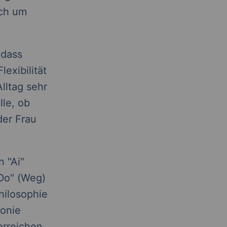
uch um
 dass
lexibilität
lltag sehr
lle, ob
der Frau
 "Ai"
"Do" (Weg)
hilosophie
monie
rreichen.