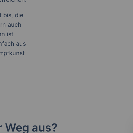
 bis, die
ern auch
n ist
infach aus
ampfkunst
r Weg aus?