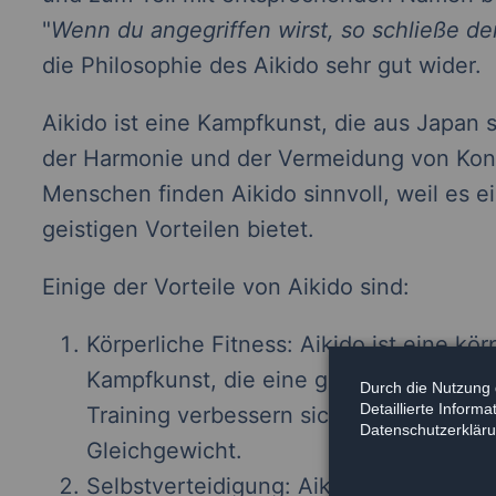
"
Wenn du angegriffen wirst, so schließe de
die Philosophie des Aikido sehr gut wider.
Aikido ist eine Kampfkunst, die aus Japan 
der Harmonie und der Vermeidung von Konfr
Menschen finden Aikido sinnvoll, weil es e
geistigen Vorteilen bietet.
Einige der Vorteile von Aikido sind:
Körperliche Fitness: Aikido ist eine kö
Kampfkunst, die eine gute körperliche 
Durch die Nutzung 
Detaillierte Inform
Training verbessern sich Ausdauer, Flex
Datenschutzerkläru
Gleichgewicht.
Selbstverteidigung: Aikido beinhaltet 