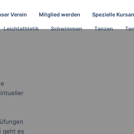
ser Verein
Mitglied werden
Spezielle Kursa
Leichtathletik
Schwimmen
Tanzen
Ten
ne
ritueller
rüfungen
i geht es