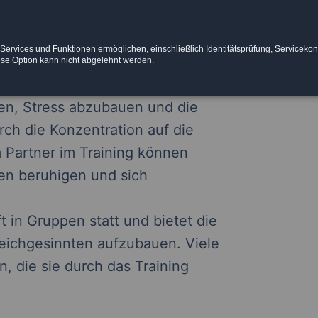
r Vermeidung von Konfrontationen
e Schülerinnen und Schüler,
 Services und Funktionen ermöglichen, einschließlich Identitätsprüfung, Servicekon
ieren und sich in einer
ese Option kann nicht abgelehnt werden.
rteidigen.
fen, Stress abzubauen und die
ch die Konzentration auf die
 Partner im Training können
en beruhigen und sich
t in Gruppen statt und bietet die
eichgesinnten aufzubauen. Viele
 die sie durch das Training