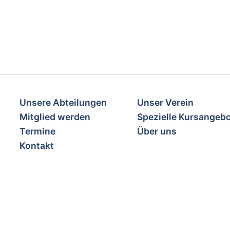
Unsere Abteilungen
Unser Verein
Mitglied werden
Spezielle Kursangeb
Termine
Über uns
Kontakt
Durch die Nutzung dieser Webseite erklären Si
Einsatz von Cookies auf dieser Webseite erhalt
Bestätigen
Notwendig
Tools, die wesentliche Services und Funktionen