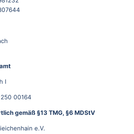
 981232
 807644
ach
zamt
h I
 250 00164
ortlich gemäß §13 TMG, §6 MDStV
ieichenhain e.V.