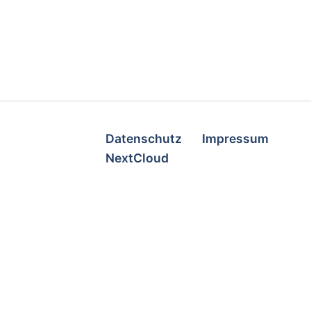
Datenschutz
Impressum
NextCloud
anden. Detaillierte Informationen über den
 Servicekontinuität und Standortsicherheit.